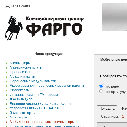
Карта сайта
Наша продукция
Мобильные пер
Компьютеры
Материнские платы
Процессоры
Модули памяти
Переносные модули памяти
Аксессуары для переносных модулей памяти
по цене
Видеокарты
по артикулу
Интернет-камеры,TV тюнеры
Жесткие диски
Внешние жесткие диски и аксесcуары
Устройства чтения CD/DVD/BD
Филь
Звуковые карты
Страницы:
1
Мониторы
Мобильные персональные компьютеры
Планшетные компьютеры, электронные книги