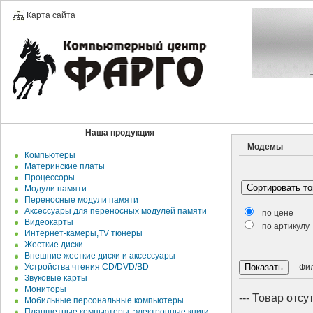
Карта сайта
Наша продукция
Модемы
Компьютеры
Материнские платы
Процессоры
Модули памяти
Переносные модули памяти
Аксессуары для переносных модулей памяти
по цене
Видеокарты
по артикулу
Интернет-камеры,TV тюнеры
Жесткие диски
Внешние жесткие диски и аксесcуары
Устройства чтения CD/DVD/BD
Филь
Звуковые карты
Мониторы
--- Товар отсут
Мобильные персональные компьютеры
Планшетные компьютеры, электронные книги