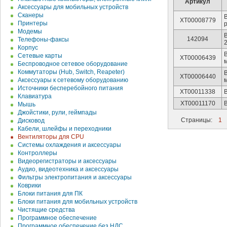
Артикул
Аксессуары для мобильных устройств
Сканеры
XT00008779
Принтеры
Модемы
142094
Телефоны-факсы
Корпус
Сетевые карты
XT00006439
м
Беспроводное сетевое оборудование
Коммутаторы (Hub, Switch, Reapeter)
XT00006440
Аксессуары к сетевому оборудованию
м
Источники бесперебойного питания
XT00011338
Клавиатура
XT00011170
В
Мышь
Джойстики, рули, геймпады
Страницы:
1
Дисковод
Кабели, шлейфы и переходники
Вентиляторы для CPU
Системы охлаждения и аксессуары
Контроллеры
Видеорегистраторы и аксессуары
Аудио, видеотехника и аксессуары
Фильтры электропитания и аксессуары
Коврики
Блоки питания для ПК
Блоки питания для мобильных устройств
Чистящие средства
Программное обеспечение
Программное обеспечение без НДС