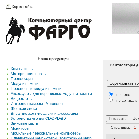
Карта сайта
Наша продукция
Вентиляторы д
Компьютеры
Материнские платы
Процессоры
Модули памяти
Переносные модули памяти
Аксессуары для переносных модулей памяти
по цене
Видеокарты
по артикулу
Интернет-камеры,TV тюнеры
Жесткие диски
Внешние жесткие диски и аксесcуары
Устройства чтения CD/DVD/BD
Филь
Звуковые карты
Страницы:
1
Мониторы
Мобильные персональные компьютеры
Планшетные компьютеры, электронные книги