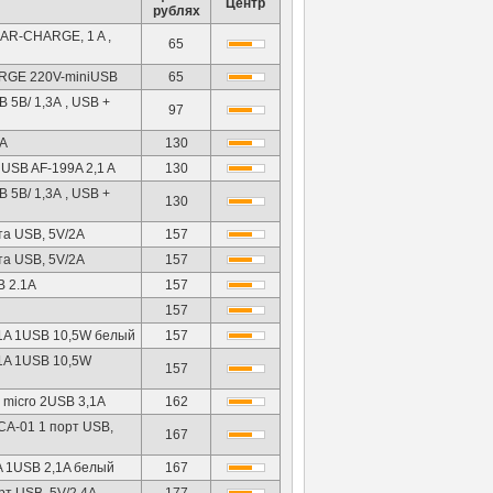
Центр
рублях
AR-CHARGE, 1 A ,
65
ARGE 220V-miniUSB
65
5В/ 1,3А , USB +
97
1A
130
 USB AF-199A 2,1 A
130
5В/ 1,3А , USB +
130
та USB, 5V/2A
157
та USB, 5V/2A
157
B 2.1A
157
157
1A 1USB 10,5W белый
157
1A 1USB 10,5W
157
micro 2USB 3,1A
162
CA-01 1 порт USB,
167
 1USB 2,1A белый
167