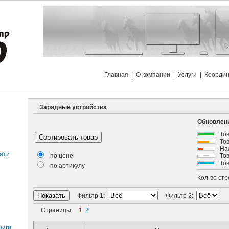
Главная
|
О компании
|
Услуги
|
Коорди
Зарядные устройства
Обновлени
Тов
Тов
Нали
яти
по цене
Това
Това
по артикулу
Кол-во ст
Фильтр 1:
Фильтр 2:
Страницы:
1
2
ниги