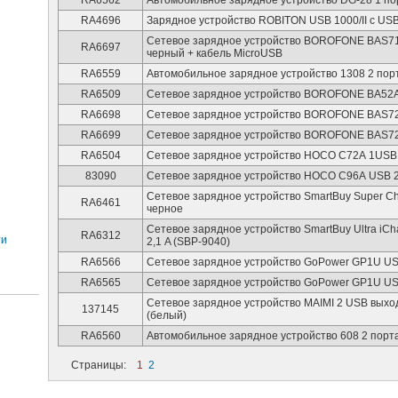
RA6562
Автомобильное зарядное устройство DG-28 1 пор
RA4696
Зарядное устройство ROBITON USB 1000/II c US
Сетевое зарядное устройство BOROFONE BAS7
RA6697
черный + кабель MicroUSB
RA6559
Автомобильное зарядное устройство 1308 2 пор
RA6509
Сетевое зарядное устройство BOROFONE BA52A
RA6698
Сетевое зарядное устройство BOROFONE BAS7
RA6699
Сетевое зарядное устройство BOROFONE BAS7
RA6504
Сетевое зарядное устройство HOCO C72А 1USB, 
83090
Сетевое зарядное устройство HOCO C96А USB 2
Сетевое зарядное устройство SmartBuy Super Ch
RA6461
черное
Сетевое зарядное устройство SmartBuy Ultra iCha
RA6312
ти
2,1 A (SBP-9040)
RA6566
Сетевое зарядное устройство GoPower GP1U US
RA6565
Сетевое зарядное устройство GoPower GP1U US
Сетевое зарядное устройство MAIMI 2 USB выхо
137145
(белый)
RA6560
Автомобильное зарядное устройство 608 2 порт
Страницы:
1
2