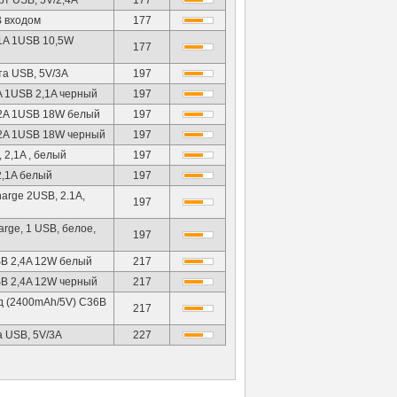
т USB, 5V/2,4A
177
B входом
177
1A 1USB 10,5W
177
та USB, 5V/3A
197
 1USB 2,1A черный
197
2A 1USB 18W белый
197
2A 1USB 18W черный
197
2,1A , белый
197
,1A белый
197
arge 2USB, 2.1A,
197
rge, 1 USB, белое,
197
B 2,4A 12W белый
217
B 2,4A 12W черный
217
д (2400mAh/5V) C36B
217
а USB, 5V/3A
227