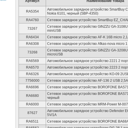
Артикул
Наименование товара
Автомобильное зарядное устройство SmartBuy C
RA5354
Nokia 6101, черный (SBP-4350)
RA4760
Сетевое зарядное устройство SmartBuy EZ_CH
Сетевое зарядное устройство GINZZU GA-3108UB 
73267
miniUSB
RA6434
Сетевое зарядное устройство AF-K 16B micro 2,
RA6308
Сетевое зарядное устройство Afkas-nova micro 1
Сетевое зарядное устройство GINZZU GA-3208UB 
73268
microUSB
RA6569
Автомобильное зарядное устройство 2221 2 пор
RA6570
Автомобильное зарядное устройство 2223 2 пор
RA6326
Автомобильное зарядное устройство KO-09 2US
7756000
Сетевое зарядное устройство AF-136 2 USB 2,5A
RA6696
Сетевое зарядное устройство BOROFONE BAS7
Сетевое зарядное устройство BOROFONE BAS7
RA6680
черный
RA6000
Сетевое зарядное устройство MRM-Power M-007 
Автомобильное зарядное устройство Defender E
87627
5V/1A
RA6511
Сетевое зарядное устройство BOROFONE BA68A