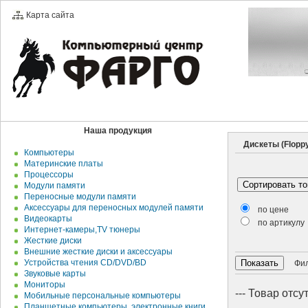
Карта сайта
Наша продукция
Дискеты (Floppy,
Компьютеры
Материнские платы
Процессоры
Модули памяти
Переносные модули памяти
Аксессуары для переносных модулей памяти
по цене
Видеокарты
по артикулу
Интернет-камеры,TV тюнеры
Жесткие диски
Внешние жесткие диски и аксесcуары
Устройства чтения CD/DVD/BD
Филь
Звуковые карты
Мониторы
--- Товар отсут
Мобильные персональные компьютеры
Планшетные компьютеры, электронные книги