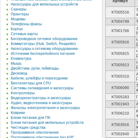
Артикул
Аксессуары для мобильных устройств
Сканеры
KT005516
Принтеры
Модемы
KT004799
Телефоны-факсы
Корпус
KT001766
[
Сетевые карты
Беспроводное сетевое оборудование
KT005916
Коммутаторы (Hub, Switch, Reapeter)
[
Аксессуары к сетевому оборудованию
Источники бесперебойного питания
KT005915
[
Клавиатура
Ч
Мышь
KT005913
[
Джойстики, рули, геймпады
Дисковод
KT005310
Кабели, шлейфы и переходники
[
Вентиляторы для CPU
Т
KT006090
Системы охлаждения и аксессуары
Контроллеры
KT005283
П
Видеорегистраторы и аксессуары
Аудио, видеотехника и аксессуары
KT001943
Фильтры электропитания и аксессуары
К
Коврики
KT006210
Блоки питания для ПК
Блоки питания для мобильных устройств
KT003916
Чистящие средства
Программное обеспечение
KT002640
Б
Программное обеспечение без НДС