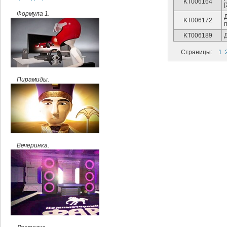
KT006164
[
Формула 1.
KT006172
KT006189
Страницы:
1
Пирамиды.
Вечеринка.