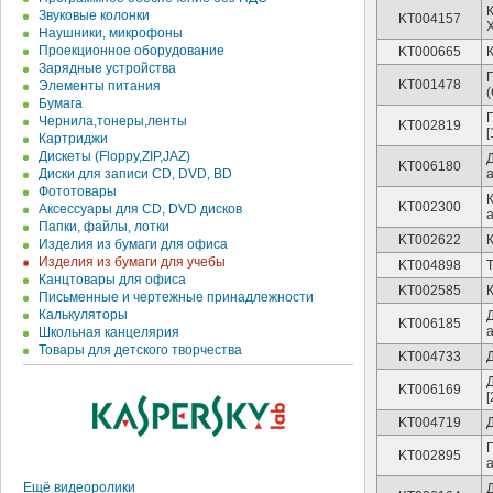
К
Звуковые колонки
KT004157
Наушники, микрофоны
Проекционное оборудование
KT000665
Зарядные устройства
KT001478
Элементы питания
(
Бумага
П
Чернила,тонеры,ленты
KT002819
[
Картриджи
Дискеты (Floppy,ZIP,JAZ)
Д
KT006180
Диски для записи CD, DVD, BD
а
Фототовары
KT002300
Аксессуары для CD, DVD дисков
Папки, файлы, лотки
KT002622
К
Изделия из бумаги для офиса
Изделия из бумаги для учебы
KT004898
Т
Канцтовары для офиса
KT002585
Письменные и чертежные принадлежности
Калькуляторы
KT006185
Школьная канцелярия
Товары для детского творчества
KT004733
KT006169
[
KT004719
Д
KT002895
Ещё видеоролики