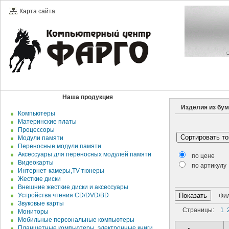
Карта сайта
Наша продукция
Изделия из бум
Компьютеры
Материнские платы
Процессоры
Модули памяти
Переносные модули памяти
Аксессуары для переносных модулей памяти
по цене
Видеокарты
по артикулу
Интернет-камеры,TV тюнеры
Жесткие диски
Внешние жесткие диски и аксесcуары
Устройства чтения CD/DVD/BD
Филь
Звуковые карты
Страницы:
1
Мониторы
Мобильные персональные компьютеры
Планшетные компьютеры, электронные книги